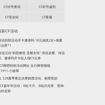
CF封号查询
CF封号减刑
CF安全站
CF客服
最新CF活动
F传说炽阳活动开卡邀请码 18元抽奖2次+领夏
运星*1
传说活动“炽阳燃世 圣耀永恒” 传说圣耀、传说
阳、邀请码开卡拉人领CF点券
月CF网吧特权活动网址 女仆网管喵喵、
lt1911-小故障
PL S28夏季赛总决赛购票活动、购票奖励
站CF嘉年华活动：B站卡片、B站闪光弹、雷神-
风铃皮肤