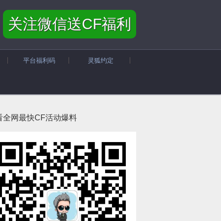
关注微信送CF福利
平台福利码
灵狐约定
看全网最快CF活动爆料