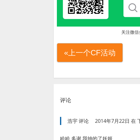
关注微信
«上一个CF活动
评论
浩宇
评论
2014年7月22日 在 下
哈哈 多谢 我抽的了妖姬