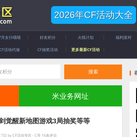
2026年CF活动大全
7月女仆喵喵
好友积分
火线计划
福利派对
CF活动代做
CF抽奖活动
更多最新CF活动
米业务网址
魔剑觉醒新地图游戏3局抽奖等等
17日
by
CF活动专区 - C哥
16条评论