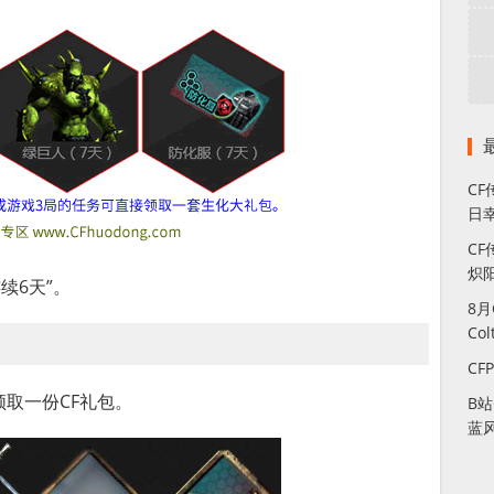
C
日幸
CF
炽
续6天”。
8
Co
CF
取一份CF礼包。
B
蓝