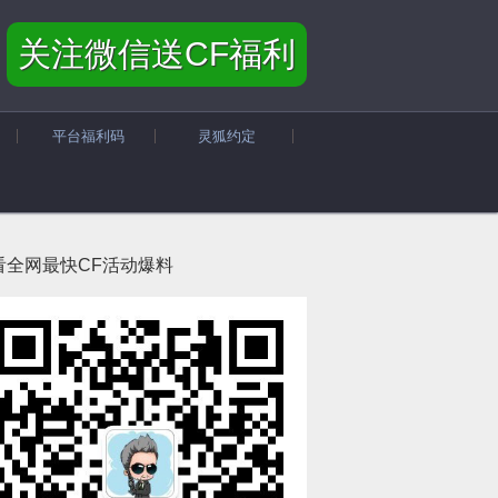
关注微信送CF福利
平台福利码
灵狐约定
看全网最快CF活动爆料