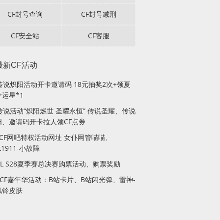
CF封号查询
CF封号减刑
CF安全站
CF客服
最新CF活动
F传说炽阳活动开卡邀请码 18元抽奖2次+领夏
运星*1
传说活动“炽阳燃世 圣耀永恒” 传说圣耀、传说
阳、邀请码开卡拉人领CF点券
月CF网吧特权活动网址 女仆网管喵喵、
lt1911-小故障
PL S28夏季赛总决赛购票活动、购票奖励
站CF嘉年华活动：B站卡片、B站闪光弹、雷神-
风铃皮肤