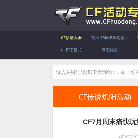
CF活动大全
雷神-18周年派对皮肤
CF怀旧模式
网吧特权
CF传说炽阳活动
CF7月周末痛快
2014年7月