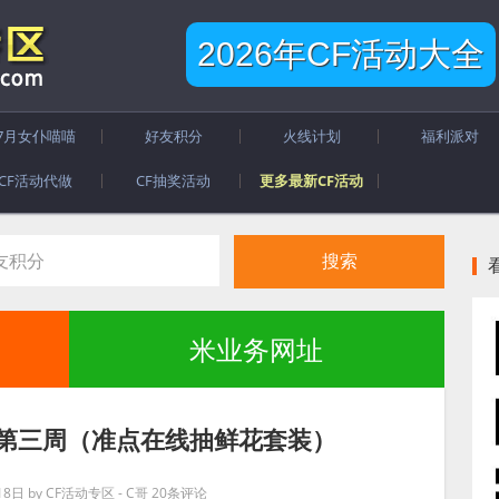
2026年CF活动大全
7月女仆喵喵
好友积分
火线计划
福利派对
CF活动代做
CF抽奖活动
更多最新CF活动
米业务网址
玩第三周（准点在线抽鲜花套装）
18日
by
CF活动专区 - C哥
20条评论