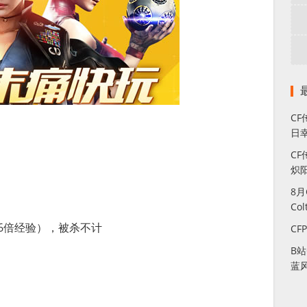
C
日幸
CF
炽
8
Co
区6倍经验），被杀不计
CF
B
蓝