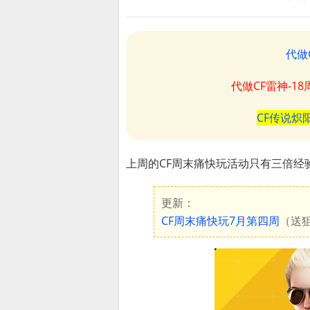
代做
代做CF雷神-1
CF传说炽
上周的CF周末痛快玩活动只有三倍经
更新：
CF周末痛快玩7月第四周
（送狙