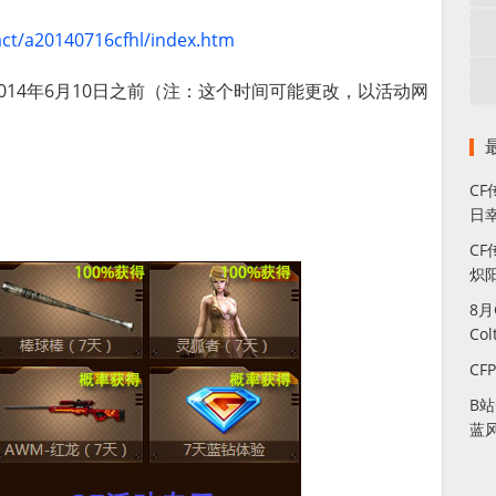
act/a20140716cfhl/index.htm
2014年6月10日之前（注：这个时间可能更改，以活动网
C
日幸
CF
炽
8
Co
CF
B
蓝