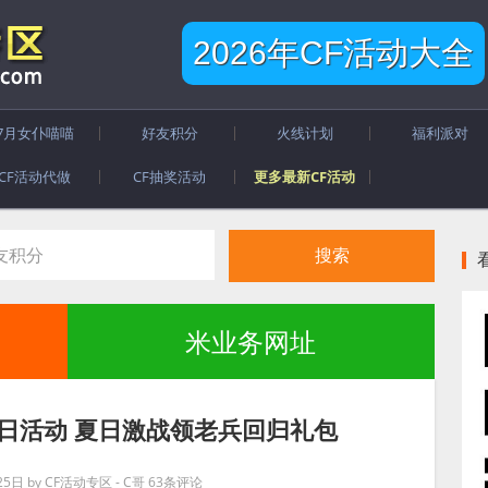
2026年CF活动大全
7月女仆喵喵
好友积分
火线计划
福利派对
CF活动代做
CF抽奖活动
更多最新CF活动
米业务网址
日活动 夏日激战领老兵回归礼包
25日
by
CF活动专区 - C哥
63条评论