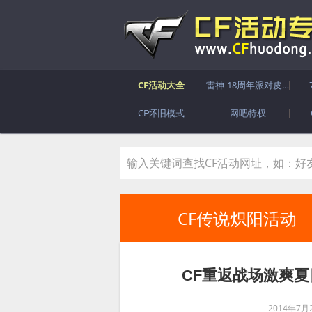
CF活动大全
雷神-18周年派对皮肤
CF怀旧模式
网吧特权
CF传说炽阳活动
CF重返战场激爽夏
2014年7月