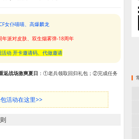
CF女仆喵喵、高爆麟龙
8周年派对皮肤、双生烟雾弹-18周年
阳活动 开卡邀请码、代做邀请
F重返战场激爽夏日
：①老兵领取回归礼包；②完成任务
礼包活动在这里>>
规则