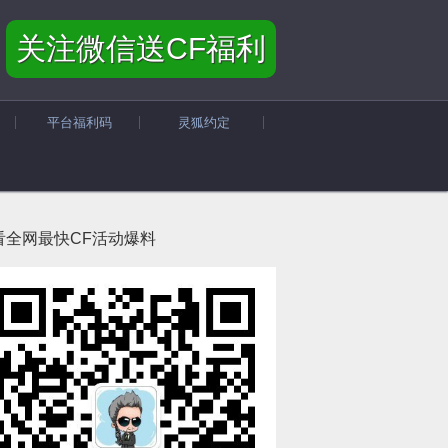
关注微信送CF福利
平台福利码
灵狐约定
看全网最快CF活动爆料