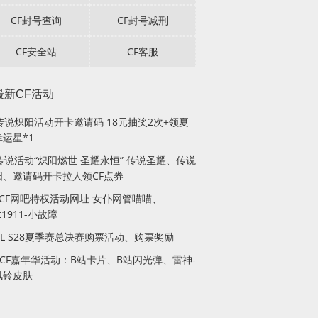
CF封号查询
CF封号减刑
CF安全站
CF客服
最新CF活动
F传说炽阳活动开卡邀请码 18元抽奖2次+领夏
运星*1
传说活动“炽阳燃世 圣耀永恒” 传说圣耀、传说
阳、邀请码开卡拉人领CF点券
月CF网吧特权活动网址 女仆网管喵喵、
lt1911-小故障
PL S28夏季赛总决赛购票活动、购票奖励
站CF嘉年华活动：B站卡片、B站闪光弹、雷神-
风铃皮肤