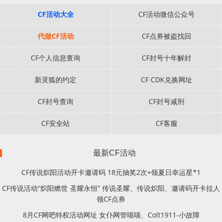
CF活动大全
CF活动微信公众号
代做CF活动
CF点券被盗找回
CF个人信息查询
CF封号十年解封
新灵狐的约定
CF CDK兑换网址
CF封号查询
CF封号减刑
CF安全站
CF客服
最新CF活动
CF传说炽阳活动开卡邀请码 18元抽奖2次+领夏日幸运星*1
CF传说活动“炽阳燃世 圣耀永恒” 传说圣耀、传说炽阳、邀请码开卡拉人
领CF点券
8月CF网吧特权活动网址 女仆网管喵喵、Colt1911-小故障