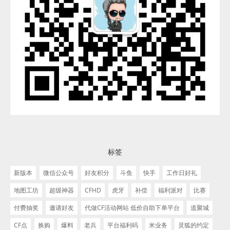
标签
新版本
微信公众号
好友积分
斗鱼
快手
工作日好礼
地图工坊
超级神器
CFHD
虎牙
补偿
福利派对
比赛
付费抽奖
邀请好友
代做CF活动网站 低价自助下单平台
道聚城
CF点
换购
爆料
老兵
平台福利码
米业务
灵狐的约定