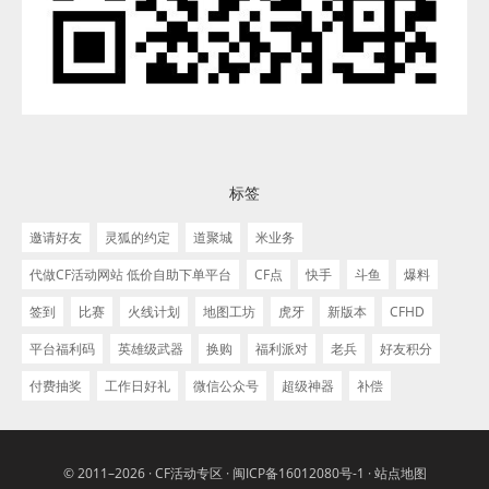
标签
邀请好友
灵狐的约定
道聚城
米业务
代做CF活动网站 低价自助下单平台
CF点
快手
斗鱼
爆料
签到
比赛
火线计划
地图工坊
虎牙
新版本
CFHD
平台福利码
英雄级武器
换购
福利派对
老兵
好友积分
付费抽奖
工作日好礼
微信公众号
超级神器
补偿
© 2011–2026 ·
CF活动专区
·
闽ICP备16012080号-1
·
站点地图