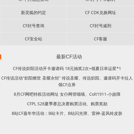
新灵狐的约定
CF CDK兑换网址
CF封号查询
CF封号减刑
CF安全站
CF客服
最新CF活动
CF传说炽阳活动开卡邀请码 18元抽奖2次+领夏日幸运星*1
CF传说活动“炽阳燃世 圣耀永恒” 传说圣耀、传说炽阳、邀请码开卡拉人
领CF点券
8月CF网吧特权活动网址 女仆网管喵喵、Colt1911-小故障
CFPL S28夏季赛总决赛购票活动、购票奖励
B站CF嘉年华活动：B站卡片、B站闪光弹、雷神-蓝风铃皮肤