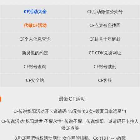
CF活动大全
CF活动微信公众号
代做CF活动
CF点券被盗找回
CF个人信息查询
CF封号十年解封
新灵狐的约定
CF CDK兑换网址
CF封号查询
CF封号减刑
CF安全站
CF客服
最新CF活动
CF传说炽阳活动开卡邀请码 18元抽奖2次+领夏日幸运星*1
CF传说活动“炽阳燃世 圣耀永恒” 传说圣耀、传说炽阳、邀请码开卡拉人
领CF点券
8月CF网吧特权活动网址 女仆网管喵喵、Colt1911-小故障