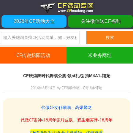
2026年CF活动大全
关注微信送CF福利
CF传说炽阳活动
米业务网址
CF庆炫舞时代舞战公测 领cf礼包 抽M4A1-翔龙
2014年8月14日
by
CF活动专区 - C哥
6条评论
代做CF女仆喵喵、高爆麟龙
代做CF雷神-18周年派对皮肤、双生烟雾弹-18周年
CF传说炽阳活动 开卡邀请码、代做邀请