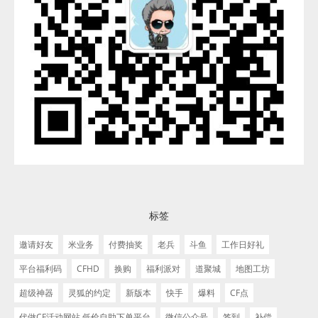
标签
邀请好友
米业务
付费抽奖
老兵
斗鱼
工作日好礼
平台福利码
CFHD
换购
福利派对
道聚城
地图工坊
超级神器
灵狐的约定
新版本
快手
爆料
CF点
代做CF活动网站 低价自助下单平台
微信公众号
签到
补偿