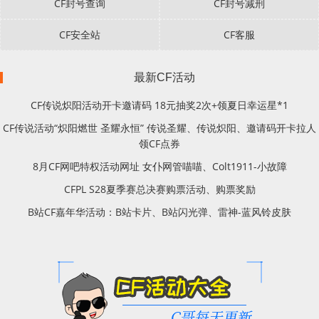
CF封号查询
CF封号减刑
CF安全站
CF客服
最新CF活动
CF传说炽阳活动开卡邀请码 18元抽奖2次+领夏日幸运星*1
CF传说活动“炽阳燃世 圣耀永恒” 传说圣耀、传说炽阳、邀请码开卡拉人
领CF点券
8月CF网吧特权活动网址 女仆网管喵喵、Colt1911-小故障
CFPL S28夏季赛总决赛购票活动、购票奖励
B站CF嘉年华活动：B站卡片、B站闪光弹、雷神-蓝风铃皮肤