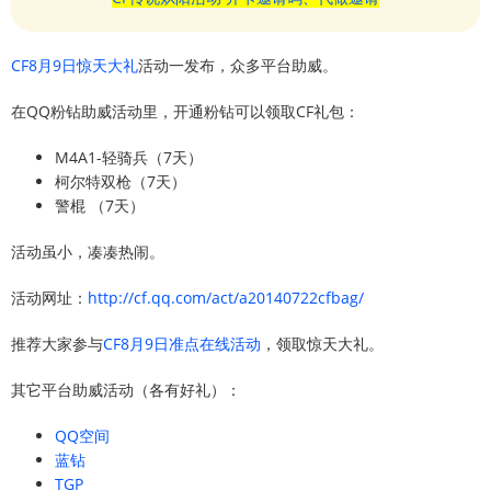
CF8月9日惊天大礼
活动一发布，众多平台助威。
在QQ粉钻助威活动里，开通粉钻可以领取CF礼包：
M4A1-轻骑兵（7天）
柯尔特双枪（7天）
警棍 （7天）
活动虽小，凑凑热闹。
活动网址：
http://cf.qq.com/act/a20140722cfbag/
推荐大家参与
CF8月9日准点在线活动
，领取惊天大礼。
其它平台助威活动（各有好礼）：
QQ空间
蓝钻
TGP