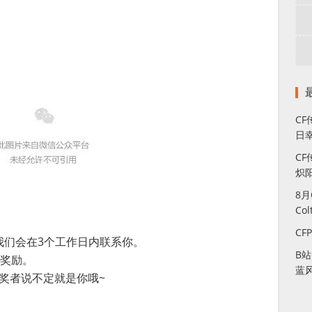
C
日幸
CF
炽
8
Co
CF
我们会在3个工作日内联系你。
B
弃奖励。
蓝
奖者说不定就是你哦~