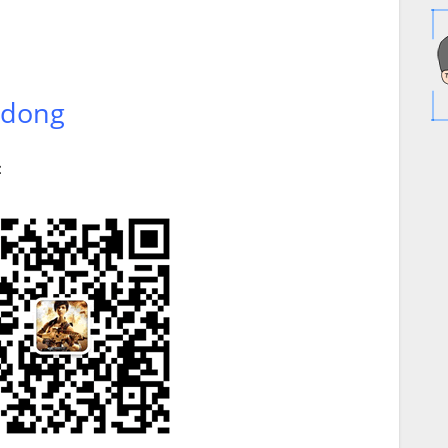
odong
：