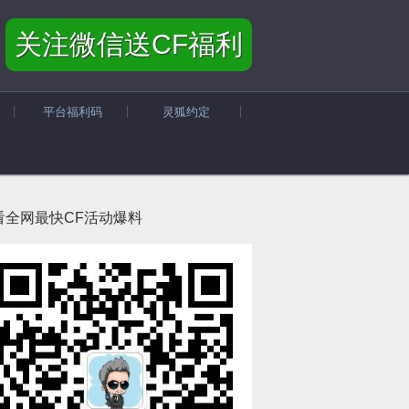
关注微信送CF福利
平台福利码
灵狐约定
看全网最快CF活动爆料