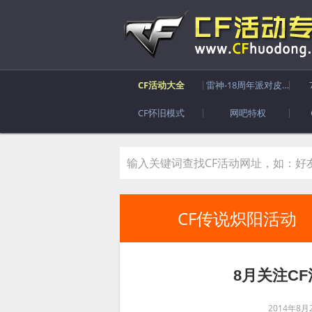
CF活动大全
雷神-18周年派对皮肤
CF怀旧模式
网吧特权
CF传说炽阳活动
8月关注C
2014年8月