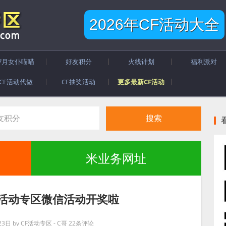
2026年CF活动大全
7月女仆喵喵
好友积分
火线计划
福利派对
CF活动代做
CF抽奖活动
更多最新CF活动
米业务网址
F活动专区微信活动开奖啦
23日
by
CF活动专区 - C哥
22条评论