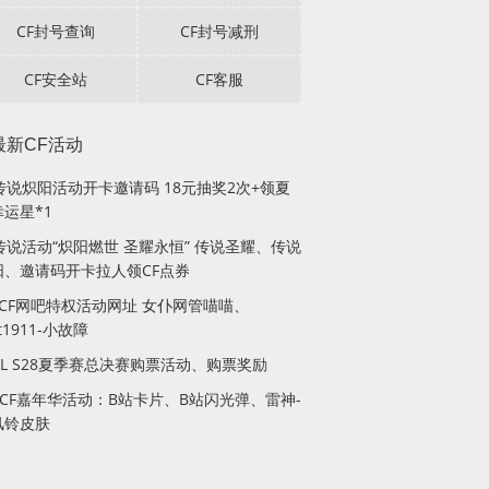
CF封号查询
CF封号减刑
CF安全站
CF客服
最新CF活动
F传说炽阳活动开卡邀请码 18元抽奖2次+领夏
运星*1
传说活动“炽阳燃世 圣耀永恒” 传说圣耀、传说
阳、邀请码开卡拉人领CF点券
月CF网吧特权活动网址 女仆网管喵喵、
lt1911-小故障
PL S28夏季赛总决赛购票活动、购票奖励
站CF嘉年华活动：B站卡片、B站闪光弹、雷神-
风铃皮肤