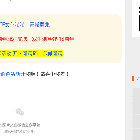
CF女仆喵喵、高爆麟龙
8周年派对皮肤、双生烟雾弹-18周年
阳活动 开卡邀请码、代做邀请
送角色活动
开奖啦！恭喜中奖者！