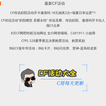
最新CF活动
CF传说炽阳活动开卡邀请码 18元抽奖2次+领夏日幸运星*1
CF传说活动“炽阳燃世 圣耀永恒” 传说圣耀、传说炽阳、邀请码开卡拉人
领CF点券
8月CF网吧特权活动网址 女仆网管喵喵、Colt1911-小故障
CFPL S28夏季赛总决赛购票活动、购票奖励
B站CF嘉年华活动：B站卡片、B站闪光弹、雷神-蓝风铃皮肤