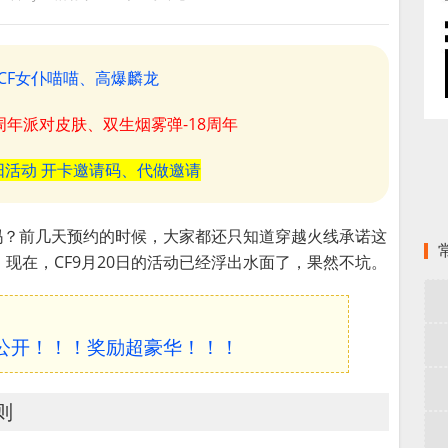
CF女仆喵喵、高爆麟龙
8周年派对皮肤、双生烟雾弹-18周年
阳活动 开卡邀请码、代做邀请
吗？前几天预约的时候，大家都还只知道穿越火线承诺这
现在，CF9月20日的活动已经浮出水面了，果然不坑。
动公开！！！奖励超豪华！！！
则