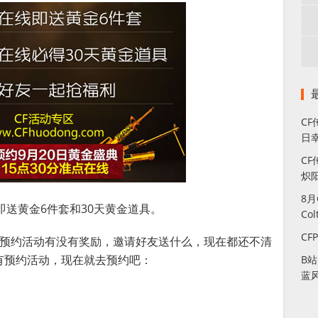
C
日幸
CF
炽
8
，即送黄金6件套和30天黄金道具。
Co
CF
，预约活动有没有奖励，邀请好友送什么，现在都还不清
有预约活动，现在就去预约吧：
B
蓝