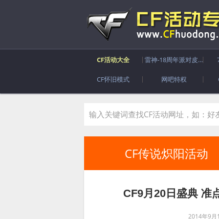
CF活动大全
雷神-18周年派对皮肤
CF怀旧模式
网吧特权
CF传说炽阳活动
CF9月20日盛典 
2014年9月