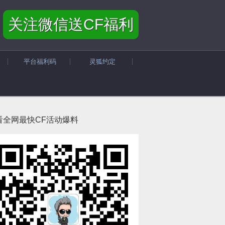
关注微信送CF福利
平台福利码
灵狐约定
看全网最快CF活动爆料