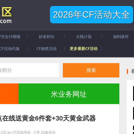
2026年CF活动大全
7月女仆喵喵
好友积分
火线计划
福利派对
CF活动代做
CF抽奖活动
更多最新CF活动
米业务网址
准点在线送黄金6件套+30天黄金武器
12日
by
CF活动专区 - C哥
26条评论