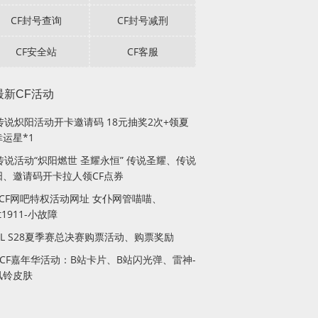
CF封号查询
CF封号减刑
CF安全站
CF客服
最新CF活动
F传说炽阳活动开卡邀请码 18元抽奖2次+领夏
运星*1
传说活动“炽阳燃世 圣耀永恒” 传说圣耀、传说
阳、邀请码开卡拉人领CF点券
月CF网吧特权活动网址 女仆网管喵喵、
lt1911-小故障
PL S28夏季赛总决赛购票活动、购票奖励
站CF嘉年华活动：B站卡片、B站闪光弹、雷神-
风铃皮肤