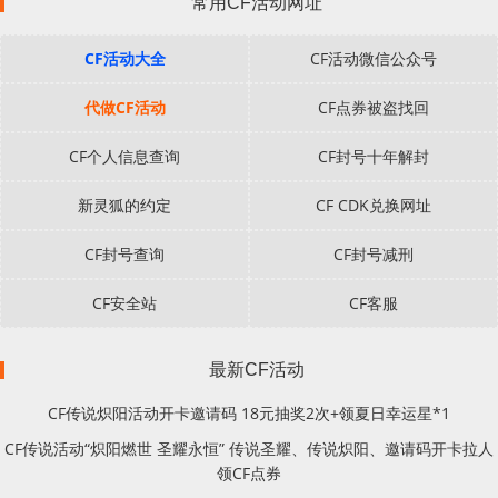
常用CF活动网址
CF活动大全
CF活动微信公众号
代做CF活动
CF点券被盗找回
CF个人信息查询
CF封号十年解封
新灵狐的约定
CF CDK兑换网址
CF封号查询
CF封号减刑
CF安全站
CF客服
最新CF活动
CF传说炽阳活动开卡邀请码 18元抽奖2次+领夏日幸运星*1
CF传说活动“炽阳燃世 圣耀永恒” 传说圣耀、传说炽阳、邀请码开卡拉人
领CF点券