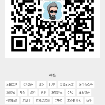
标签
地图工坊
福利派对
签到
比赛
灵狐的约定
微信公众号
道聚城
斗鱼
爆料
换购
邀请好友
CF点
好友积分
付费抽奖
新版本
英雄级武器
CFHD
工作日好礼
快手