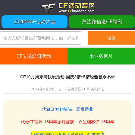
2026年CF活动大全
关注微信送CF福利
CF传说炽阳活动
米业务网址
CF10月周末痛快玩活动 国庆3倍~5倍经验被杀不计
2014年9月29日
by
CF活动专区 - C哥
4条评论
代做CF女仆喵喵、高爆麟龙
代做CF雷神-18周年派对皮肤、双生烟雾弹-18周年
CF传说炽阳活动 开卡邀请码、代做邀请