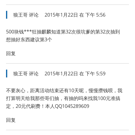
狼王哥
评论
2015年1月22日 在 下午 5:56
500块钱***狂抽麒麟知道第32次很坑爹的第32次抽到
想抽好东西建议第3个
回复
狼王哥
评论
2015年1月22日 在 下午 5:59
不要灰心，距离活动结束还有10天呢，慢慢攒钱呗，我
打算明天给我那些哥们抽，有抽的吗来找我100元准搞
定，20元代刷费！本人QQ1045289609
回复