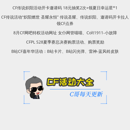
CF传说炽阳活动开卡邀请码 18元抽奖2次+领夏日幸运星*1
CF传说活动“炽阳燃世 圣耀永恒” 传说圣耀、传说炽阳、邀请码开卡拉人
领CF点券
8月CF网吧特权活动网址 女仆网管喵喵、Colt1911-小故障
CFPL S28夏季赛总决赛购票活动、购票奖励
B站CF嘉年华活动：B站卡片、B站闪光弹、雷神-蓝风铃皮肤