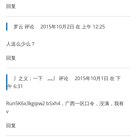
回复
罗云
评论
2015年10月2日 在 上午 12:25
人这么少么？
回复
丿之义；一下ゞ灬丿
评论
2015年10月1日 在 下
午 6:31
Run5K6x3kgipw2 bSxh4，广西一区口令，没满，我有
v
回复