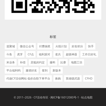
标签
道聚城
微信公众号
付费抽奖
火线计划
好友积分
快手
斗鱼
虎牙
CF点
福利派对
老兵
超级神器
工作日好礼
米业务
补偿
灵狐的约定
爆料
比赛
地图工坊
平台福利码
邀请好友
签到
新版本
代做CF活动网站 低价自助下单平台
换购
英雄级武器
CFHD
© 2011–2026 ·
CF活动专区
·
闽ICP备16012080号-1
·
站点地图