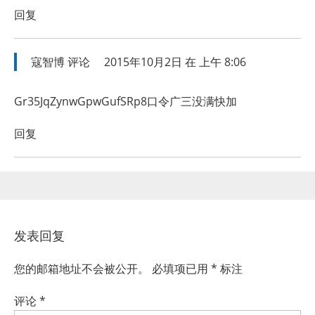
回复
寇智博
评论
2015年10月2日 在 上午 8:06
Gr35JqZynwGpwGufSRp8口令广三没满快加
回复
发表回复
您的邮箱地址不会被公开。
必填项已用
*
标注
评论
*