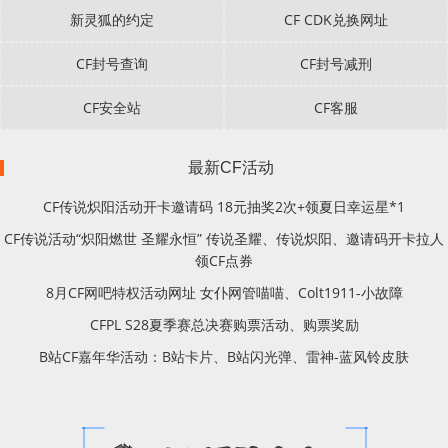
新灵狐的约定
CF CDK兑换网址
CF封号查询
CF封号减刑
CF安全站
CF客服
最新CF活动
CF传说炽阳活动开卡邀请码 18元抽奖2次+领夏日幸运星*1
CF传说活动“炽阳燃世 圣耀永恒” 传说圣耀、传说炽阳、邀请码开卡拉人
领CF点券
8月CF网吧特权活动网址 女仆网管喵喵、Colt1911-小故障
CFPL S28夏季赛总决赛购票活动、购票奖励
B站CF嘉年华活动：B站卡片、B站闪光弹、雷神-蓝风铃皮肤