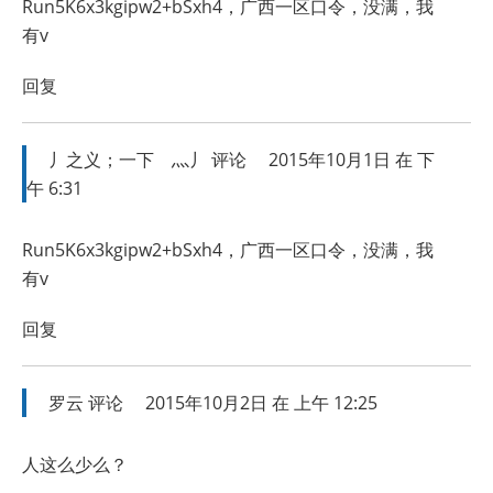
Run5K6x3kgipw2+bSxh4，广西一区口令，没满，我
有v
回复
丿之义；一下ゞ灬丿
评论
2015年10月1日 在 下
午 6:31
Run5K6x3kgipw2+bSxh4，广西一区口令，没满，我
有v
回复
罗云
评论
2015年10月2日 在 上午 12:25
人这么少么？