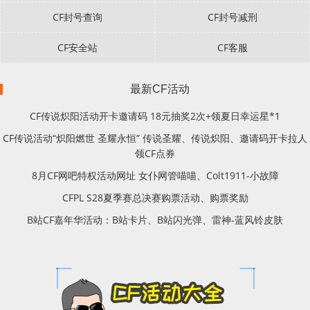
CF封号查询
CF封号减刑
CF安全站
CF客服
最新CF活动
CF传说炽阳活动开卡邀请码 18元抽奖2次+领夏日幸运星*1
CF传说活动“炽阳燃世 圣耀永恒” 传说圣耀、传说炽阳、邀请码开卡拉人
领CF点券
8月CF网吧特权活动网址 女仆网管喵喵、Colt1911-小故障
CFPL S28夏季赛总决赛购票活动、购票奖励
B站CF嘉年华活动：B站卡片、B站闪光弹、雷神-蓝风铃皮肤