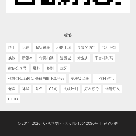
标签
快手
比赛
超级神器
地图工坊
灵狐的约定
福利派对
换购
新版本
付费抽奖
道聚城
米业务
平台福利码
微信公众号
爆料
签到
虎牙
代做CF活动网站 低价自助下单平台
英雄级武器
工作日好礼
老兵
补偿
斗鱼
CF点
火线计划
好友积分
邀请好友
CFHD
© 2011–2026 ·
CF活动专区
·
闽ICP备16012080号-1
·
站点地图