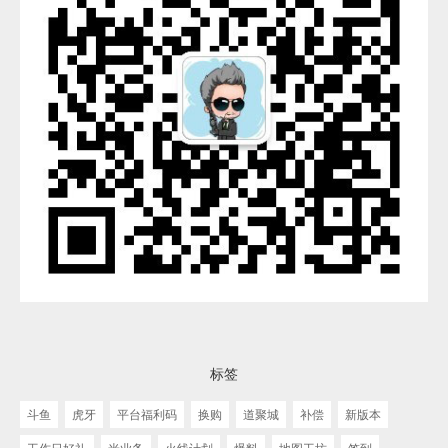
标签
斗鱼
虎牙
平台福利码
换购
道聚城
补偿
新版本