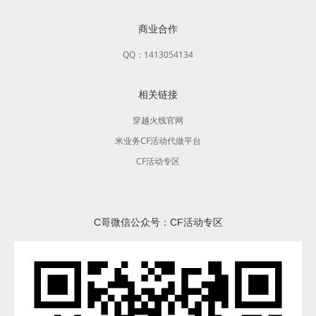
商业合作
QQ：1413054134
相关链接
穿越火线官网
米业务CF活动代做平台
CF活动专区
C哥微信公众号：CF活动专区