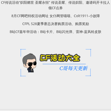
CF传说活动“炽阳燃世 圣耀永恒” 传说圣耀、传说炽阳、邀请码开卡拉人
领CF点券
8月CF网吧特权活动网址 女仆网管喵喵、Colt1911-小故障
CFPL S28夏季赛总决赛购票活动、购票奖励
B站CF嘉年华活动：B站卡片、B站闪光弹、雷神-蓝风铃皮肤