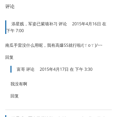
评论
添星贱，军姿已紫墙补习
评论
2015年4月16日 在
下午 7:00
南瓜手雷没什么用呢，我有高爆SS就行啦/(ㄒoㄒ)/~~
回复
富哥
评论
2015年4月17日 在 下午 3:30
我没有啊
回复