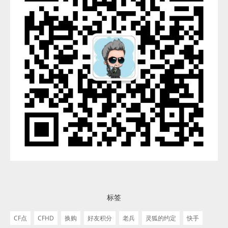
标签
CF点
CFHD
换购
好友积分
老兵
灵狐的约定
快手