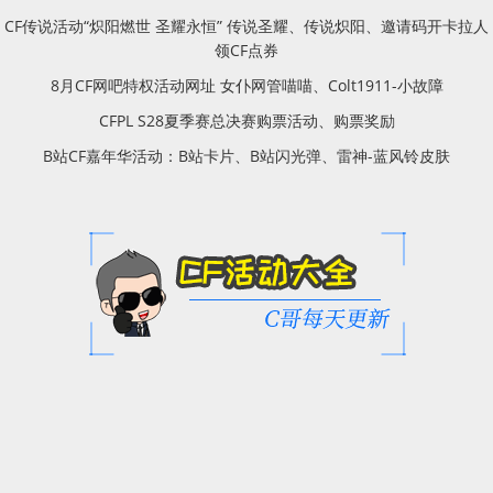
CF传说活动“炽阳燃世 圣耀永恒” 传说圣耀、传说炽阳、邀请码开卡拉人
领CF点券
8月CF网吧特权活动网址 女仆网管喵喵、Colt1911-小故障
CFPL S28夏季赛总决赛购票活动、购票奖励
B站CF嘉年华活动：B站卡片、B站闪光弹、雷神-蓝风铃皮肤