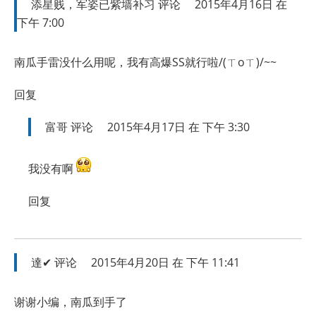
添星贱，军姿已紫墙补习
评论
2015年4月16日 在
下午 7:00
南瓜手雷没什么用呢，我有高爆SS就行啦/(ㄒoㄒ)/~~
回复
富哥
评论
2015年4月17日 在 下午 3:30
我没有啊
回复
達✔
评论
2015年4月20日 在 下午 11:41
谢谢小编，南瓜到手了