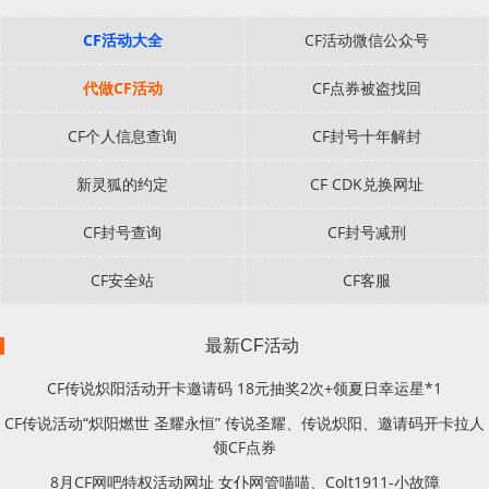
CF活动大全
CF活动微信公众号
代做CF活动
CF点券被盗找回
CF个人信息查询
CF封号十年解封
新灵狐的约定
CF CDK兑换网址
CF封号查询
CF封号减刑
CF安全站
CF客服
最新CF活动
CF传说炽阳活动开卡邀请码 18元抽奖2次+领夏日幸运星*1
CF传说活动“炽阳燃世 圣耀永恒” 传说圣耀、传说炽阳、邀请码开卡拉人
领CF点券
8月CF网吧特权活动网址 女仆网管喵喵、Colt1911-小故障