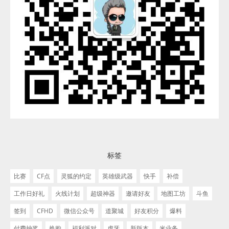
标签
比赛
CF点
灵狐的约定
英雄级武器
快手
补偿
工作日好礼
火线计划
超级神器
邀请好友
地图工坊
斗鱼
签到
CFHD
微信公众号
道聚城
好友积分
爆料
付费抽奖
换购
福利派对
虎牙
新版本
米业务