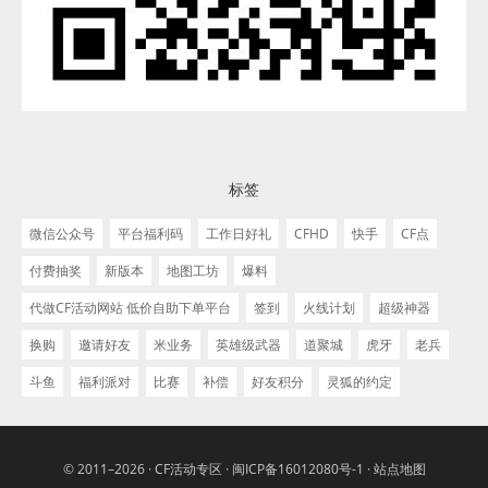
标签
微信公众号
平台福利码
工作日好礼
CFHD
快手
CF点
付费抽奖
新版本
地图工坊
爆料
代做CF活动网站 低价自助下单平台
签到
火线计划
超级神器
换购
邀请好友
米业务
英雄级武器
道聚城
虎牙
老兵
斗鱼
福利派对
比赛
补偿
好友积分
灵狐的约定
© 2011–2026 ·
CF活动专区
·
闽ICP备16012080号-1
·
站点地图