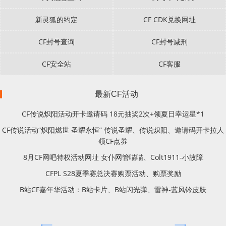
新灵狐的约定
CF CDK兑换网址
CF封号查询
CF封号减刑
CF安全站
CF客服
最新CF活动
CF传说炽阳活动开卡邀请码 18元抽奖2次+领夏日幸运星*1
CF传说活动“炽阳燃世 圣耀永恒” 传说圣耀、传说炽阳、邀请码开卡拉人
领CF点券
8月CF网吧特权活动网址 女仆网管喵喵、Colt1911-小故障
CFPL S28夏季赛总决赛购票活动、购票奖励
B站CF嘉年华活动：B站卡片、B站闪光弹、雷神-蓝风铃皮肤