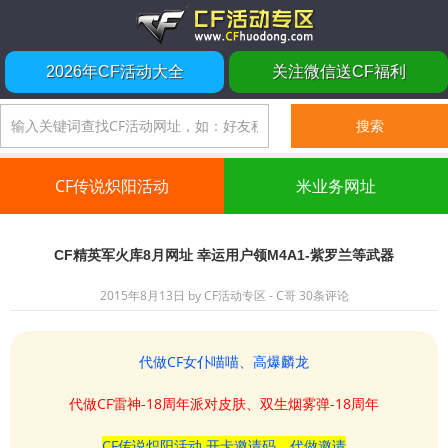
2026年CF活动大全
关注微信送CF福利
CF传说炽阳活动
米业务网址
CF精英军火库8月网址 幸运用户领M4A1-紫罗兰等武器
2015年8月13日
by
CF活动专区 - C哥
30条评论
代做CF女仆喵喵、高爆麟龙
代做CF雷神-18周年派对皮肤、双生烟雾弹-18周年
CF传说炽阳活动 开卡邀请码、代做邀请