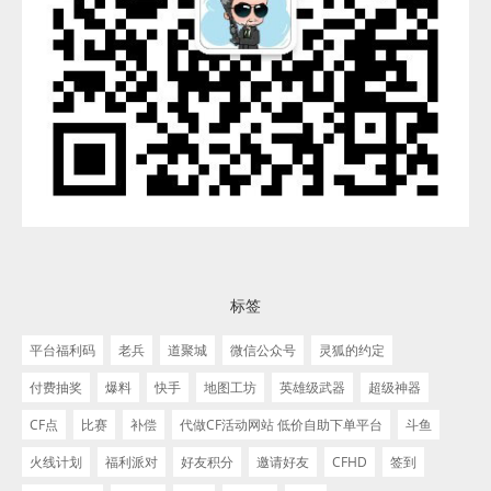
标签
平台福利码
老兵
道聚城
微信公众号
灵狐的约定
付费抽奖
爆料
快手
地图工坊
英雄级武器
超级神器
CF点
比赛
补偿
代做CF活动网站 低价自助下单平台
斗鱼
火线计划
福利派对
好友积分
邀请好友
CFHD
签到