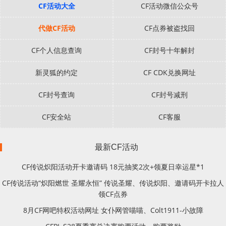
CF活动大全
CF活动微信公众号
代做CF活动
CF点券被盗找回
CF个人信息查询
CF封号十年解封
新灵狐的约定
CF CDK兑换网址
CF封号查询
CF封号减刑
CF安全站
CF客服
最新CF活动
CF传说炽阳活动开卡邀请码 18元抽奖2次+领夏日幸运星*1
CF传说活动“炽阳燃世 圣耀永恒” 传说圣耀、传说炽阳、邀请码开卡拉人
领CF点券
8月CF网吧特权活动网址 女仆网管喵喵、Colt1911-小故障