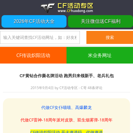
2026年CF活动大全
关注微信送CF福利
CF传说炽阳活动
米业务网址
CF黄钻合作撕名牌活动 跑男归来领新手、老兵礼包
2015年9月4日
by
CF活动专区 - C哥
48条评论
代做CF女仆喵喵、高爆麟龙
代做CF雷神-18周年派对皮肤、双生烟雾弹-18周年
CF传说炽阳活动 开卡邀请码、代做邀请