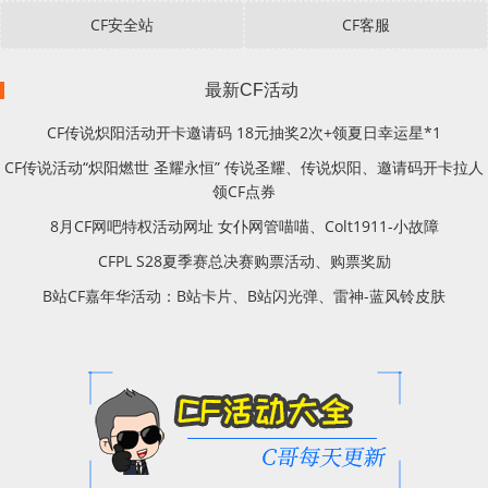
CF安全站
CF客服
最新CF活动
CF传说炽阳活动开卡邀请码 18元抽奖2次+领夏日幸运星*1
CF传说活动“炽阳燃世 圣耀永恒” 传说圣耀、传说炽阳、邀请码开卡拉人
领CF点券
8月CF网吧特权活动网址 女仆网管喵喵、Colt1911-小故障
CFPL S28夏季赛总决赛购票活动、购票奖励
B站CF嘉年华活动：B站卡片、B站闪光弹、雷神-蓝风铃皮肤