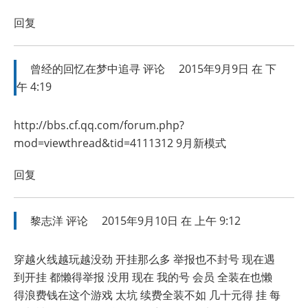
回复
曾经的回忆在梦中追寻
评论
2015年9月9日 在 下
午 4:19
http://bbs.cf.qq.com/forum.php?
mod=viewthread&tid=4111312
9月新模式
回复
黎志洋
评论
2015年9月10日 在 上午 9:12
穿越火线越玩越没劲 开挂那么多 举报也不封号 现在遇
到开挂 都懒得举报 没用 现在 我的号 会员 全装在也懒
得浪费钱在这个游戏 太坑 续费全装不如 几十元得 挂 每