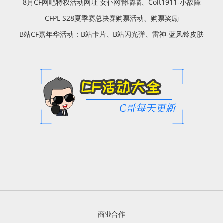
8月CF网吧特权活动网址 女仆网管喵喵、Colt1911-小故障
CFPL S28夏季赛总决赛购票活动、购票奖励
B站CF嘉年华活动：B站卡片、B站闪光弹、雷神-蓝风铃皮肤
商业合作