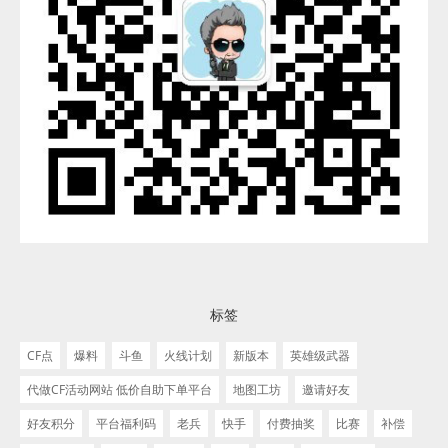
标签
CF点
爆料
斗鱼
火线计划
新版本
英雄级武器
代做CF活动网站 低价自助下单平台
地图工坊
邀请好友
好友积分
平台福利码
老兵
快手
付费抽奖
比赛
补偿