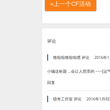
«上一个CF活动
评论
噜啦啦噜啦啦嘿
评论
2016年1
小编这标题 …会让人想歪的 ~~~[运
回复
猎奇工作室
评论
2016年1月8日