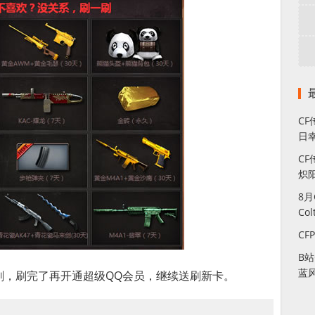
C
日幸
CF
炽
8
Co
CF
B
蓝
刷，刷完了再开通超级QQ会员，继续送刷新卡。