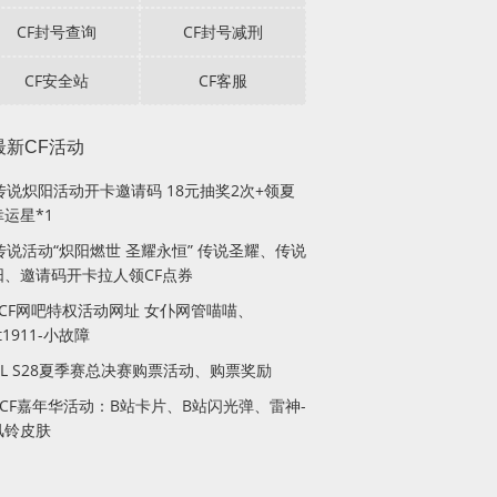
CF封号查询
CF封号减刑
CF安全站
CF客服
最新CF活动
F传说炽阳活动开卡邀请码 18元抽奖2次+领夏
运星*1
传说活动“炽阳燃世 圣耀永恒” 传说圣耀、传说
阳、邀请码开卡拉人领CF点券
月CF网吧特权活动网址 女仆网管喵喵、
lt1911-小故障
PL S28夏季赛总决赛购票活动、购票奖励
站CF嘉年华活动：B站卡片、B站闪光弹、雷神-
风铃皮肤