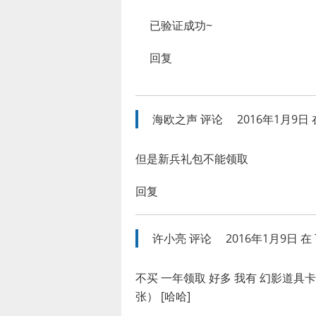
已验证成功~
回复
海欧之声
评论
2016年1月9日 在
但是新兵礼包不能领取
回复
许小亮
评论
2016年1月9日 在 
不买 一年领取 好多 我有 幻影道具卡
张） [哈哈]