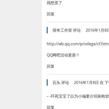
我想歪了
回复
猎奇工作室
评论
2016年1月8日
http://wb.qq.com/privilege/cf.htm
QQ网吧活动更新·1
回复
石头
评论
2016年1月8日 在 下午
– -吓死宝宝了以为小编要介绍刷枪
回复