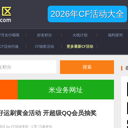
2026年CF活动大全
7月女仆喵喵
好友积分
火线计划
福利派对
CF活动代做
CF抽奖活动
更多最新CF活动
米业务网址
好运刷黄金活动 开超级QQ会员抽奖
月8日
by
CF活动专区 - C哥
15条评论