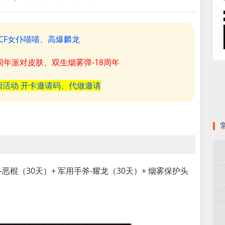
CF女仆喵喵、高爆麟龙
8周年派对皮肤、双生烟雾弹-18周年
阳活动 开卡邀请码、代做邀请
恶棍（30天）+ 军用手斧-耀龙（30天）+ 烟雾保护头