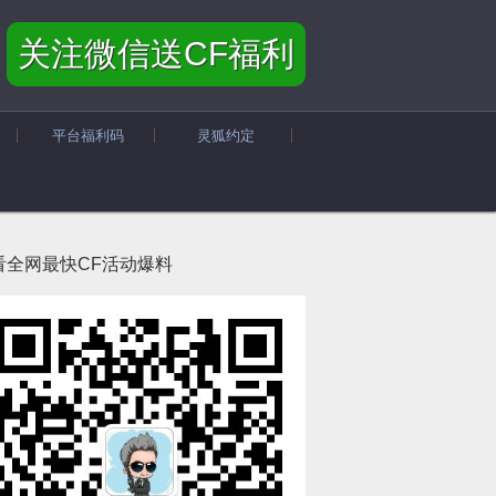
关注微信送CF福利
平台福利码
灵狐约定
看全网最快CF活动爆料