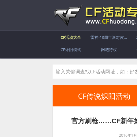
CF活动大全
雷神-18周年派对皮肤
CF怀旧模式
网吧特权
CF传说炽阳活动
官方刷枪……CF新年
2016年1