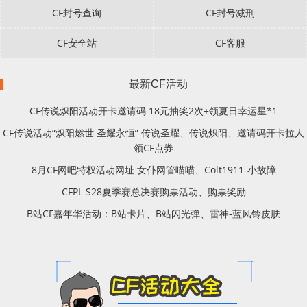
CF封号查询
CF封号减刑
CF安全站
CF客服
最新CF活动
CF传说炽阳活动开卡邀请码 18元抽奖2次+领夏日幸运星*1
CF传说活动“炽阳燃世 圣耀永恒” 传说圣耀、传说炽阳、邀请码开卡拉人
领CF点券
8月CF网吧特权活动网址 女仆网管喵喵、Colt1911-小故障
CFPL S28夏季赛总决赛购票活动、购票奖励
B站CF嘉年华活动：B站卡片、B站闪光弹、雷神-蓝风铃皮肤