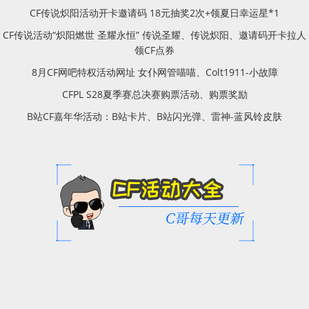
CF传说炽阳活动开卡邀请码 18元抽奖2次+领夏日幸运星*1
CF传说活动“炽阳燃世 圣耀永恒” 传说圣耀、传说炽阳、邀请码开卡拉人
领CF点券
8月CF网吧特权活动网址 女仆网管喵喵、Colt1911-小故障
CFPL S28夏季赛总决赛购票活动、购票奖励
B站CF嘉年华活动：B站卡片、B站闪光弹、雷神-蓝风铃皮肤