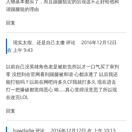
人物基本都买了，而且踢腿狙宏的出现这不正好给他和
谐踢腿狙的理由
回复
现实太假、还是自己太傻
评论
2016年12月12日
在 上午 9:43
以前自己没英雄角色老是被欺负所以才一口气买了审判
零 没想到在官网看到踢腿被和谐 心都凉透了 以后我还
能打狙吗？以前在网吧待多久CF我就打多久 现在进去
打一把爆破都觉得恶心 唉…..真心觉得没意思了所以现
在改完LOL
回复
hawdadw
评论
2016年12月12日 在 上午 10:13