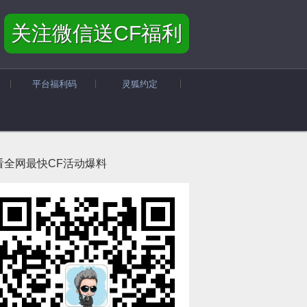
关注微信送CF福利
平台福利码
灵狐约定
看全网最快CF活动爆料