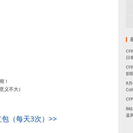
C
日幸
CF
炽
用！
8
意义不大）
Co
CF
B
蓝
红包（每天3次）>>