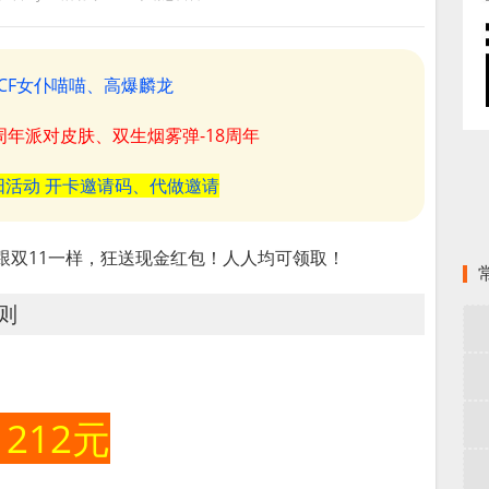
CF女仆喵喵、高爆麟龙
8周年派对皮肤、双生烟雾弹-18周年
阳活动 开卡邀请码、代做邀请
还跟双11一样，狂送现金红包！人人均可领取！
则
1212元