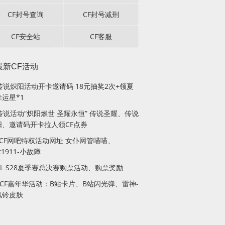
CF封号查询
CF封号减刑
CF安全站
CF客服
最新CF活动
F传说炽阳活动开卡邀请码 18元抽奖2次+领夏
运星*1
传说活动“炽阳燃世 圣耀永恒” 传说圣耀、传说
阳、邀请码开卡拉人领CF点券
月CF网吧特权活动网址 女仆网管喵喵、
lt1911-小故障
PL S28夏季赛总决赛购票活动、购票奖励
站CF嘉年华活动：B站卡片、B站闪光弹、雷神-
风铃皮肤