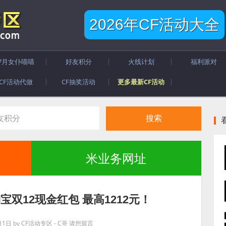
2026年CF活动大全
7月女仆喵喵
好友积分
火线计划
福利派对
CF活动代做
CF抽奖活动
更多最新CF活动
米业务网址
双12现金红包 最高1212元！
月1日
by
CF活动专区 - C哥
请您留言