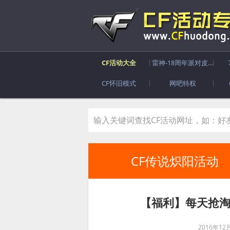
CF活动大全
雷神-18周年派对皮肤
CF怀旧模式
网吧特权
CF传说炽阳活动
【福利】每天抢淘宝
2016年12