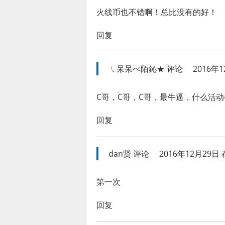
火线币也不错啊！总比没有的好！
回复
ㄟ呆呆べ陌鈊★
评论
2016年1
C哥，C哥，C哥，最牛逼，什么活
回复
dan贤
评论
2016年12月29日 在
第一次
回复