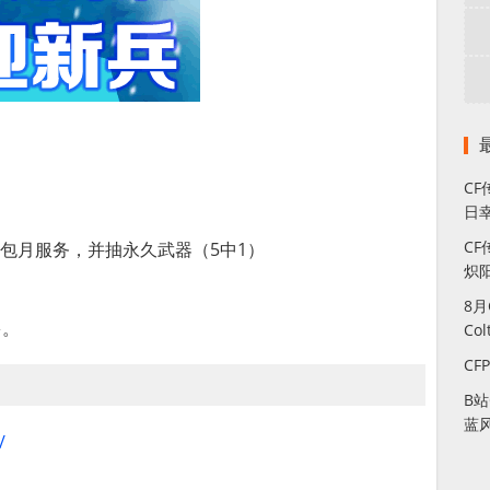
C
日幸
CF
讯包月服务，并抽永久武器（5中1）
炽
8
多。
Co
CF
B
蓝
/