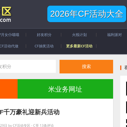
2026年CF活动大全
7月女仆喵喵
好友积分
火线计划
福利派对
CF活动代做
CF抽奖活动
更多最新CF活动
米业务网址
年CF千万豪礼迎新兵活动
月29日
by
CF活动专区 - C哥
13条评论