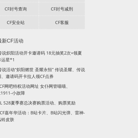
CF封号查询
CF封号减刑
CF安全站
CF客服
最新CF活动
F传说炽阳活动开卡邀请码 18元抽奖2次+领夏
运星*1
传说活动“炽阳燃世 圣耀永恒” 传说圣耀、传说
阳、邀请码开卡拉人领CF点券
月CF网吧特权活动网址 女仆网管喵喵、
lt1911-小故障
PL S28夏季赛总决赛购票活动、购票奖励
站CF嘉年华活动：B站卡片、B站闪光弹、雷神-
风铃皮肤