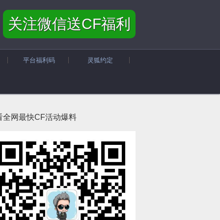
关注微信送CF福利
平台福利码
灵狐约定
看全网最快CF活动爆料