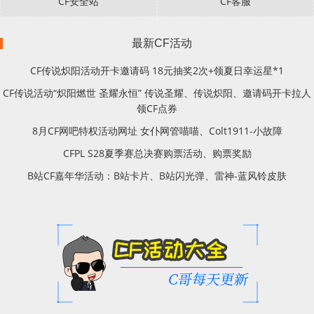
CF安全站
CF客服
最新CF活动
CF传说炽阳活动开卡邀请码 18元抽奖2次+领夏日幸运星*1
CF传说活动“炽阳燃世 圣耀永恒” 传说圣耀、传说炽阳、邀请码开卡拉人
领CF点券
8月CF网吧特权活动网址 女仆网管喵喵、Colt1911-小故障
CFPL S28夏季赛总决赛购票活动、购票奖励
B站CF嘉年华活动：B站卡片、B站闪光弹、雷神-蓝风铃皮肤