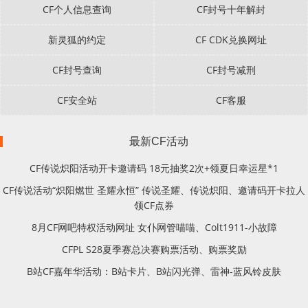
CF个人信息查询
CF封号十年解封
新灵狐的约定
CF CDK兑换网址
CF封号查询
CF封号减刑
CF安全站
CF客服
最新CF活动
CF传说炽阳活动开卡邀请码 18元抽奖2次+领夏日幸运星*1
CF传说活动“炽阳燃世 圣耀永恒” 传说圣耀、传说炽阳、邀请码开卡拉人
领CF点券
8月CF网吧特权活动网址 女仆网管喵喵、Colt1911-小故障
CFPL S28夏季赛总决赛购票活动、购票奖励
B站CF嘉年华活动：B站卡片、B站闪光弹、雷神-蓝风铃皮肤