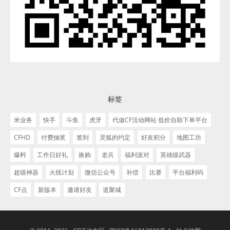
标签
米业务
快手
斗鱼
虎牙
代做CF活动网站 低价自助下单平台
CFHD
付费抽奖
签到
灵狐的约定
好友积分
地图工坊
爆料
工作日好礼
换购
老兵
福利派对
英雄级武器
超级神器
火线计划
微信公众号
补偿
比赛
平台福利码
CF点
新版本
邀请好友
道聚城