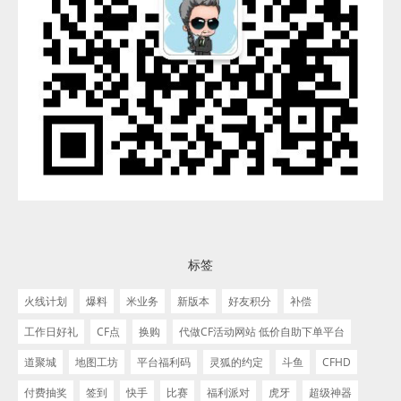
标签
火线计划
爆料
米业务
新版本
好友积分
补偿
工作日好礼
CF点
换购
代做CF活动网站 低价自助下单平台
道聚城
地图工坊
平台福利码
灵狐的约定
斗鱼
CFHD
付费抽奖
签到
快手
比赛
福利派对
虎牙
超级神器