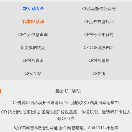
CF活动大全
CF活动微信公众号
代做CF活动
CF点券被盗找回
CF个人信息查询
CF封号十年解封
新灵狐的约定
CF CDK兑换网址
CF封号查询
CF封号减刑
CF安全站
CF客服
最新CF活动
CF传说炽阳活动开卡邀请码 18元抽奖2次+领夏日幸运星*1
CF传说活动“炽阳燃世 圣耀永恒” 传说圣耀、传说炽阳、邀请码开卡拉人
领CF点券
8月CF网吧特权活动网址 女仆网管喵喵、Colt1911-小故障