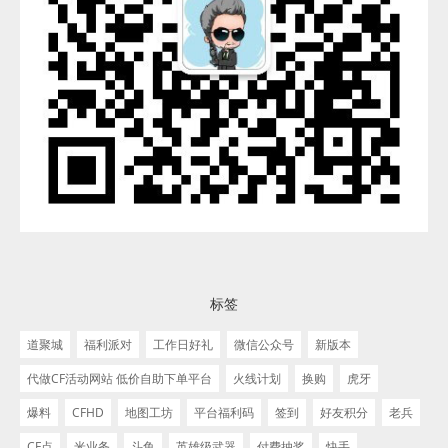
标签
道聚城
福利派对
工作日好礼
微信公众号
新版本
代做CF活动网站 低价自助下单平台
火线计划
换购
虎牙
爆料
CFHD
地图工坊
平台福利码
签到
好友积分
老兵
CF点
米业务
斗鱼
英雄级武器
付费抽奖
快手