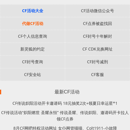
CF活动大全
CF活动微信公众号
代做CF活动
CF点券被盗找回
CF个人信息查询
CF封号十年解封
新灵狐的约定
CF CDK兑换网址
CF封号查询
CF封号减刑
CF安全站
CF客服
最新CF活动
CF传说炽阳活动开卡邀请码 18元抽奖2次+领夏日幸运星*1
CF传说活动“炽阳燃世 圣耀永恒” 传说圣耀、传说炽阳、邀请码开卡拉人
领CF点券
8月CF网吧特权活动网址 女仆网管喵喵、Colt1911-小故障