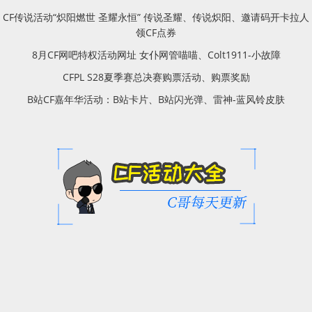
CF传说活动“炽阳燃世 圣耀永恒” 传说圣耀、传说炽阳、邀请码开卡拉人
领CF点券
8月CF网吧特权活动网址 女仆网管喵喵、Colt1911-小故障
CFPL S28夏季赛总决赛购票活动、购票奖励
B站CF嘉年华活动：B站卡片、B站闪光弹、雷神-蓝风铃皮肤