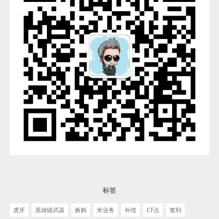
标签
虎牙
英雄级武器
换购
米业务
补偿
CF点
签到