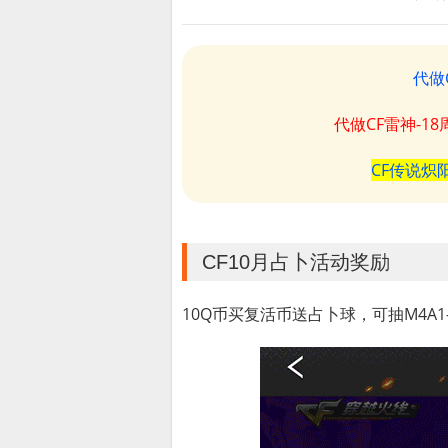
代做
代做CF雷神-1
CF传说炽
CF10月占卜活动奖励
10Q币买复活币送占卜球，可抽M4A