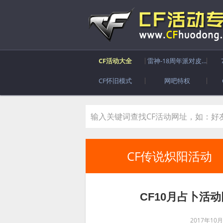
CF活动大全
雷神-18周年派对皮肤
CF怀旧模式
网吧特权
CF传说炽阳活动
CF10月占卜活
2017年10