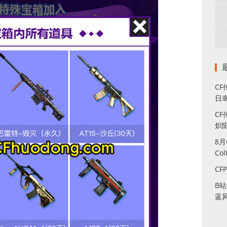
C
日幸
CF
炽
8
Co
CF
B
蓝