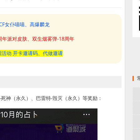
CF女仆喵喵、高爆麟龙
8周年派对皮肤、双生烟雾弹-18周年
阳活动 开卡邀请码、代做邀请
1-死神（永久）、巴雷特-毁灭（永久）等奖励：