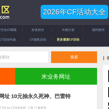
2026年CF活动大全
7月女仆喵喵
好友积分
火线计划
福利派对
CF活动代做
CF抽奖活动
更多最新CF活动
米业务网址
动网址 10元抽永久死神、巴雷特
月17日
by
CF活动专区 - C哥
11条评论