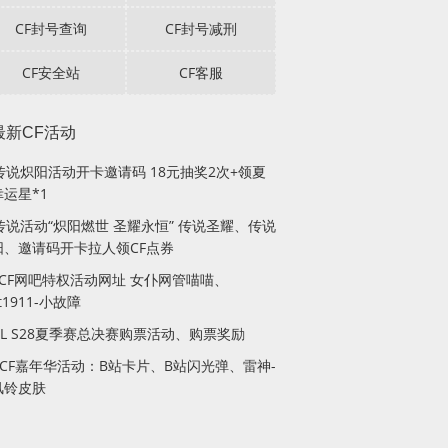
CF封号查询
CF封号减刑
CF安全站
CF客服
最新CF活动
F传说炽阳活动开卡邀请码 18元抽奖2次+领夏
运星*1
传说活动“炽阳燃世 圣耀永恒” 传说圣耀、传说
阳、邀请码开卡拉人领CF点券
月CF网吧特权活动网址 女仆网管喵喵、
lt1911-小故障
PL S28夏季赛总决赛购票活动、购票奖励
站CF嘉年华活动：B站卡片、B站闪光弹、雷神-
风铃皮肤