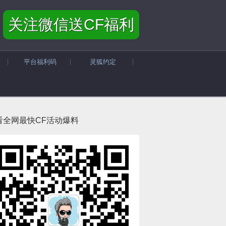
关注微信送CF福利
平台福利码
灵狐约定
看全网最快CF活动爆料