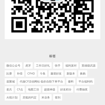
标签
微信公众号
虎牙
工作日好礼
快手
福利派对
英雄级武器
比赛
补偿
CFHD
斗鱼
邀请好友
新版本
换购
道聚城
代做CF活动网站 低价自助下单平台
爆料
平台福利码
老兵
CF点
地图工坊
超级神器
好友积分
付费抽奖
火线计划
灵狐的约定
米业务
签到