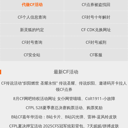
代做CF活动
CF点券被盗找回
CF个人信息查询
CF封号十年解封
新灵狐的约定
CF CDK兑换网址
CF封号查询
CF封号减刑
CF安全站
CF客服
最新CF活动
CF传说活动“炽阳燃世 圣耀永恒” 传说圣耀、传说炽阳、邀请码开卡拉人
领CF点券
8月CF网吧特权活动网址 女仆网管喵喵、Colt1911-小故障
CFPL S28夏季赛总决赛购票活动、购票奖励
B站CF嘉年华活动：B站卡片、B站闪光弹、雷神-蓝风铃皮肤
CFPL夏决押宝活动 2025CFS冠军炫彩背包、7天妮妮/拼搏皮肤