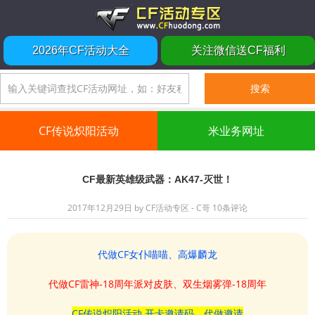
2026年CF活动大全
关注微信送CF福利
CF传说炽阳活动
米业务网址
CF最新英雄级武器：AK47-灭世！
2017年12月29日
by
CF活动专区 - C哥
10条评论
代做CF女仆喵喵、高爆麟龙
代做CF雷神-18周年派对皮肤、双生烟雾弹-18周年
CF传说炽阳活动 开卡邀请码、代做邀请