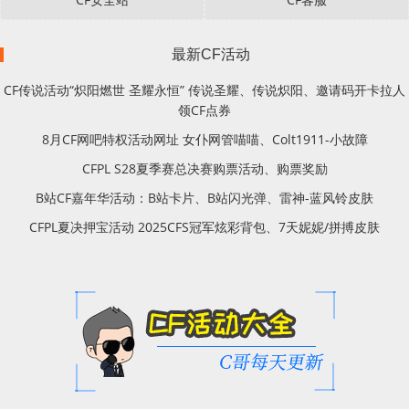
最新CF活动
CF传说活动“炽阳燃世 圣耀永恒” 传说圣耀、传说炽阳、邀请码开卡拉人
领CF点券
8月CF网吧特权活动网址 女仆网管喵喵、Colt1911-小故障
CFPL S28夏季赛总决赛购票活动、购票奖励
B站CF嘉年华活动：B站卡片、B站闪光弹、雷神-蓝风铃皮肤
CFPL夏决押宝活动 2025CFS冠军炫彩背包、7天妮妮/拼搏皮肤