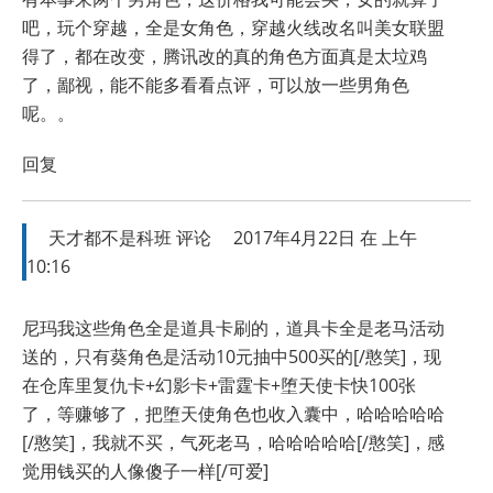
吧，玩个穿越，全是女角色，穿越火线改名叫美女联盟
得了，都在改变，腾讯改的真的角色方面真是太垃鸡
了，鄙视，能不能多看看点评，可以放一些男角色
呢。。
回复
天才都不是科班
评论
2017年4月22日 在 上午
10:16
尼玛我这些角色全是道具卡刷的，道具卡全是老马活动
送的，只有葵角色是活动10元抽中500买的[/憨笑]，现
在仓库里复仇卡+幻影卡+雷霆卡+堕天使卡快100张
了，等赚够了，把堕天使角色也收入囊中，哈哈哈哈哈
[/憨笑]，我就不买，气死老马，哈哈哈哈哈[/憨笑]，感
觉用钱买的人像傻子一样[/可爱]