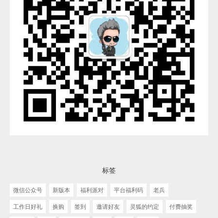
标签
微信公众号
新版本
福利派对
平台福利码
老兵
工作日好礼
换购
签到
邀请好友
灵狐的约定
付费抽奖