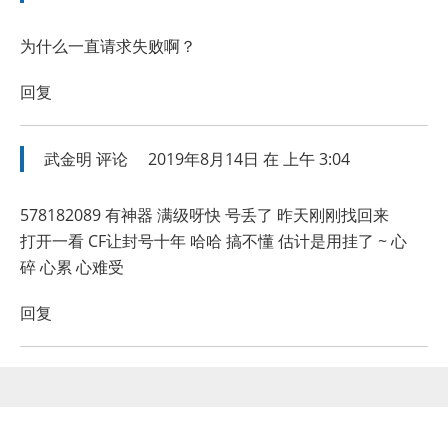
为什么一直请求失败啊？
回复
武金明
评论
2019年8月14日 在 上午 3:04
578182089 有神器 满级呀快 号丢了 昨天刚刚找回来
打开一看 CF让封号十年 哈哈 搞不懂 估计是用挂了 ~ 心
碎 心累 心难受
回复