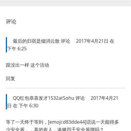
评论
最后的归宿是烟消云散
评论
2017年4月21日 在
下午 6:25
跟没出一样 这个活动
回复
QQ红包恭喜发才1532atSohu
评论
2017年4月21
日 在 下午 6:30
等了一天终于等到，[emoji:d83dde44]话说一天能得多
少安全盾，，真的有人，凑够四千安全盾牌吗？