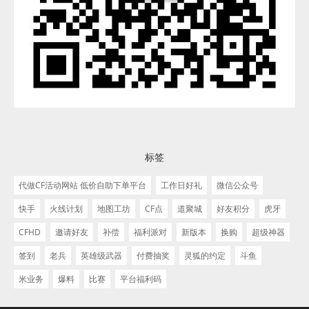
标签
代做CF活动网站 低价自助下单平台
工作日好礼
微信公众号
快手
火线计划
地图工坊
CF点
道聚城
好友积分
虎牙
CFHD
邀请好友
补偿
福利派对
新版本
换购
超级神器
签到
老兵
英雄级武器
付费抽奖
灵狐的约定
斗鱼
米业务
爆料
比赛
平台福利码