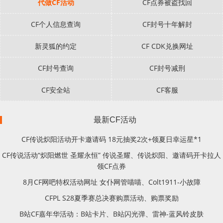
代做CF活动
CF点券被盗找回
CF个人信息查询
CF封号十年解封
新灵狐的约定
CF CDK兑换网址
CF封号查询
CF封号减刑
CF安全站
CF客服
最新CF活动
CF传说炽阳活动开卡邀请码 18元抽奖2次+领夏日幸运星*1
CF传说活动“炽阳燃世 圣耀永恒” 传说圣耀、传说炽阳、邀请码开卡拉人
领CF点券
8月CF网吧特权活动网址 女仆网管喵喵、Colt1911-小故障
CFPL S28夏季赛总决赛购票活动、购票奖励
B站CF嘉年华活动：B站卡片、B站闪光弹、雷神-蓝风铃皮肤