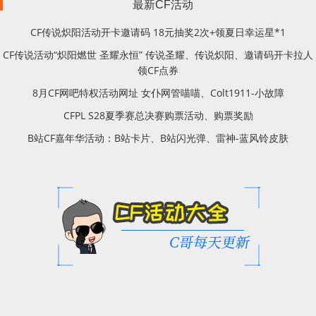
最新CF活动
CF传说炽阳活动开卡邀请码 18元抽奖2次+领夏日幸运星*1
CF传说活动“炽阳燃世 圣耀永恒” 传说圣耀、传说炽阳、邀请码开卡拉人
领CF点券
8月CF网吧特权活动网址 女仆网管喵喵、Colt1911-小故障
CFPL S28夏季赛总决赛购票活动、购票奖励
B站CF嘉年华活动：B站卡片、B站闪光弹、雷神-蓝风铃皮肤