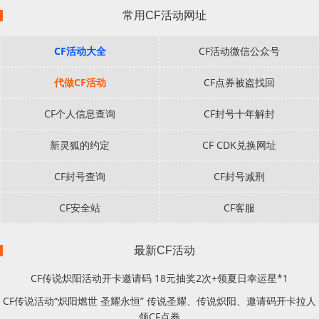
常用CF活动网址
CF活动大全
CF活动微信公众号
代做CF活动
CF点券被盗找回
CF个人信息查询
CF封号十年解封
新灵狐的约定
CF CDK兑换网址
CF封号查询
CF封号减刑
CF安全站
CF客服
最新CF活动
CF传说炽阳活动开卡邀请码 18元抽奖2次+领夏日幸运星*1
CF传说活动“炽阳燃世 圣耀永恒” 传说圣耀、传说炽阳、邀请码开卡拉人
领CF点券