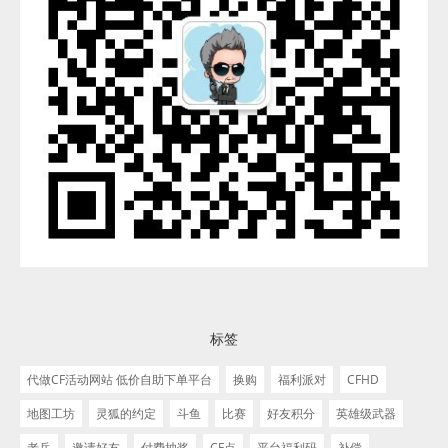
标签
代做CF活动网站 低价自助下单平台
换购
福利派对
CFHD
地图工坊
灵狐的约定
斗鱼
比赛
好友积分
英雄级武器
老兵
邀请好友
付费抽奖
CF点
平台福利码
补偿