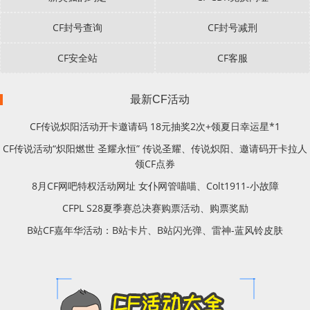
CF封号查询
CF封号减刑
CF安全站
CF客服
最新CF活动
CF传说炽阳活动开卡邀请码 18元抽奖2次+领夏日幸运星*1
CF传说活动“炽阳燃世 圣耀永恒” 传说圣耀、传说炽阳、邀请码开卡拉人
领CF点券
8月CF网吧特权活动网址 女仆网管喵喵、Colt1911-小故障
CFPL S28夏季赛总决赛购票活动、购票奖励
B站CF嘉年华活动：B站卡片、B站闪光弹、雷神-蓝风铃皮肤