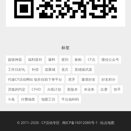
标签
超级神器
福利派对
爆料
签到
换购
CF点
微信公众号
工作日好礼
补偿
道聚城
老兵
英雄级武器
代做CF活动网站 低价自助下单平台
虎牙
邀请好友
好友积分
灵狐的约定
CFHD
火线计划
新版本
米业务
比赛
快手
斗鱼
付费抽奖
地图工坊
平台福利码
© 2011–2026 ·
CF活动专区
·
闽ICP备16012080号-1
·
站点地图