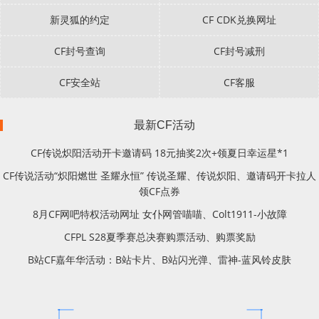
新灵狐的约定
CF CDK兑换网址
CF封号查询
CF封号减刑
CF安全站
CF客服
最新CF活动
CF传说炽阳活动开卡邀请码 18元抽奖2次+领夏日幸运星*1
CF传说活动“炽阳燃世 圣耀永恒” 传说圣耀、传说炽阳、邀请码开卡拉人
领CF点券
8月CF网吧特权活动网址 女仆网管喵喵、Colt1911-小故障
CFPL S28夏季赛总决赛购票活动、购票奖励
B站CF嘉年华活动：B站卡片、B站闪光弹、雷神-蓝风铃皮肤