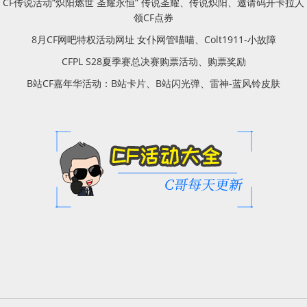
CF传说活动“炽阳燃世 圣耀永恒” 传说圣耀、传说炽阳、邀请码开卡拉人
领CF点券
8月CF网吧特权活动网址 女仆网管喵喵、Colt1911-小故障
CFPL S28夏季赛总决赛购票活动、购票奖励
B站CF嘉年华活动：B站卡片、B站闪光弹、雷神-蓝风铃皮肤