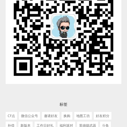
标签
CF点
微信公众号
邀请好友
换购
地图工坊
好友积分
补偿
新版本
工作日好礼
福利派对
英雄级武器
斗鱼