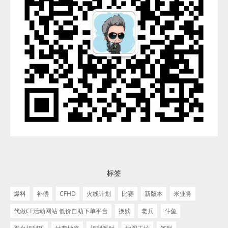
标签
爆料
补偿
CFHD
火线计划
比赛
新版本
米业务
代做CF活动网站 低价自助下单平台
换购
老兵
斗鱼