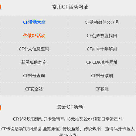
常用CF活动网址
CF活动大全
CF活动微信公众号
代做CF活动
CF点券被盗找回
CF个人信息查询
CF封号十年解封
新灵狐的约定
CF CDK兑换网址
CF封号查询
CF封号减刑
CF安全站
CF客服
最新CF活动
CF传说炽阳活动开卡邀请码 18元抽奖2次+领夏日幸运星*1
CF传说活动“炽阳燃世 圣耀永恒” 传说圣耀、传说炽阳、邀请码开卡拉人
领CF点券