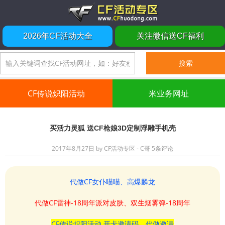
2026年CF活动大全
关注微信送CF福利
CF传说炽阳活动
米业务网址
买活力灵狐 送CF枪娘3D定制浮雕手机壳
2017年8月27日
by
CF活动专区 - C哥
5条评论
代做CF女仆喵喵、高爆麟龙
代做CF雷神-18周年派对皮肤、双生烟雾弹-18周年
CF传说炽阳活动 开卡邀请码、代做邀请