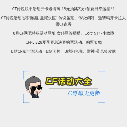
CF传说炽阳活动开卡邀请码 18元抽奖2次+领夏日幸运星*1
CF传说活动“炽阳燃世 圣耀永恒” 传说圣耀、传说炽阳、邀请码开卡拉人
领CF点券
8月CF网吧特权活动网址 女仆网管喵喵、Colt1911-小故障
CFPL S28夏季赛总决赛购票活动、购票奖励
B站CF嘉年华活动：B站卡片、B站闪光弹、雷神-蓝风铃皮肤