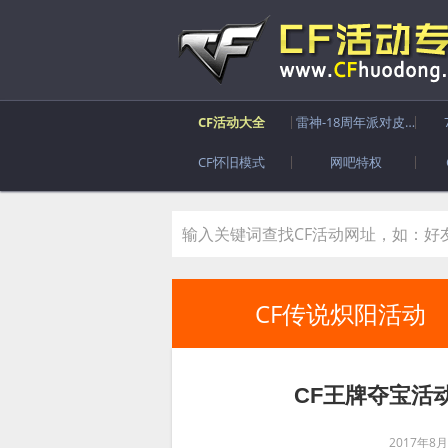
CF活动大全
雷神-18周年派对皮肤
CF怀旧模式
网吧特权
CF传说炽阳活动
CF王牌夺宝活
2017年8