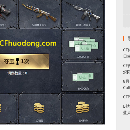
C
日幸
CF
炽
8
Co
CF
B
蓝