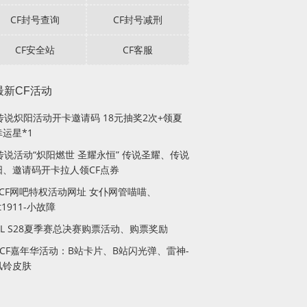
CF封号查询
CF封号减刑
CF安全站
CF客服
最新CF活动
F传说炽阳活动开卡邀请码 18元抽奖2次+领夏
运星*1
传说活动“炽阳燃世 圣耀永恒” 传说圣耀、传说
阳、邀请码开卡拉人领CF点券
月CF网吧特权活动网址 女仆网管喵喵、
lt1911-小故障
PL S28夏季赛总决赛购票活动、购票奖励
站CF嘉年华活动：B站卡片、B站闪光弹、雷神-
风铃皮肤