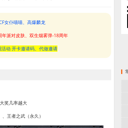
CF女仆喵喵、高爆麟龙
8周年派对皮肤、双生烟雾弹-18周年
阳活动 开卡邀请码、代做邀请
中大奖几率越大
）、王者之武（永久）