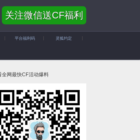
关注微信送CF福利
平台福利码
灵狐约定
看全网最快CF活动爆料