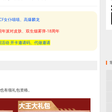
CF女仆喵喵、高爆麟龙
8周年派对皮肤、双生烟雾弹-18周年
阳活动 开卡邀请码、代做邀请
号也有领礼包资格。