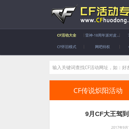
CF活动大全
雷神-18周年派对皮肤
CF怀旧模式
网吧特权
CF传说炽阳活动
9月CF大王驾
2017年9月