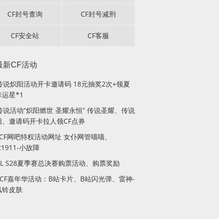
CF封号查询
CF封号减刑
CF安全站
CF客服
最新CF活动
F传说炽阳活动开卡邀请码 18元抽奖2次+领夏
运星*1
传说活动“炽阳燃世 圣耀永恒” 传说圣耀、传说
阳、邀请码开卡拉人领CF点券
月CF网吧特权活动网址 女仆网管喵喵、
lt1911-小故障
PL S28夏季赛总决赛购票活动、购票奖励
站CF嘉年华活动：B站卡片、B站闪光弹、雷神-
风铃皮肤