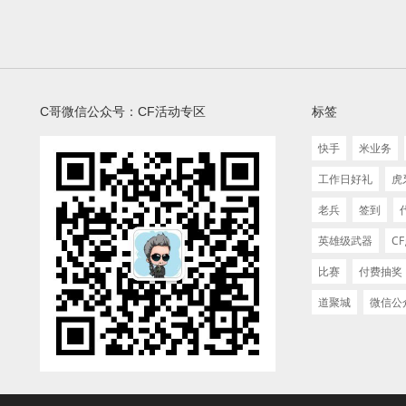
C哥微信公众号：CF活动专区
标签
快手
米业务
工作日好礼
虎
老兵
签到
英雄级武器
C
比赛
付费抽奖
道聚城
微信公