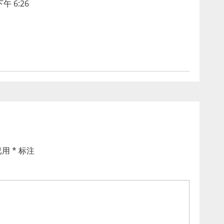
午 6:26
已用
*
标注