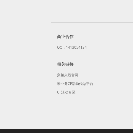
商业合作
QQ：1413054134
相关链接
穿越火线官网
米业务CF活动代做平台
CF活动专区