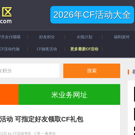
2026年CF活动大全
7月女仆喵喵
好友积分
火线计划
福利派对
CF活动代做
CF抽奖活动
更多最新CF活动
米业务网址
到活动 可指定好友领取CF礼包
12日
by
CF活动专区 - C哥
一条评论