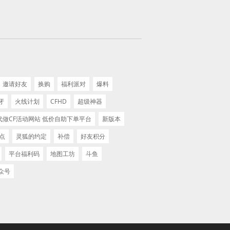
邀请好友
换购
福利派对
爆料
牙
火线计划
CFHD
超级神器
代做CF活动网站 低价自助下单平台
新版本
F点
灵狐的约定
补偿
好友积分
平台福利码
地图工坊
斗鱼
众号