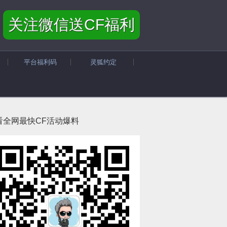
关注微信送CF福利
平台福利码
灵狐约定
看全网最快CF活动爆料