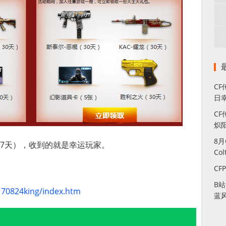
C
日幸
CF
炽
8
（7天），收到的就是幸运玩家。
Co
CF
B
170824king/index.htm
蓝