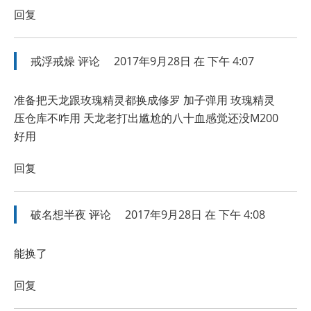
回复
戒浮戒燥
评论
2017年9月28日 在 下午 4:07
准备把天龙跟玫瑰精灵都换成修罗 加子弹用 玫瑰精灵
压仓库不咋用 天龙老打出尴尬的八十血感觉还没M200
好用
回复
破名想半夜
评论
2017年9月28日 在 下午 4:08
能换了
回复