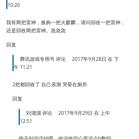
10:20
我有两把雷神，换购一把火麒麟，请问回收一把雷神，
还是回收两把雷神。急急急
回复
腾讯游戏专用号
评论
2017年9月28日 在 下
午 11:21
2把都回收了 自己亲测 哭晕在厕所
回复
刘溜溜
评论
2017年9月29日 在 上午
12:51
骗子别说话好吧，收没收回心里没点b数吗