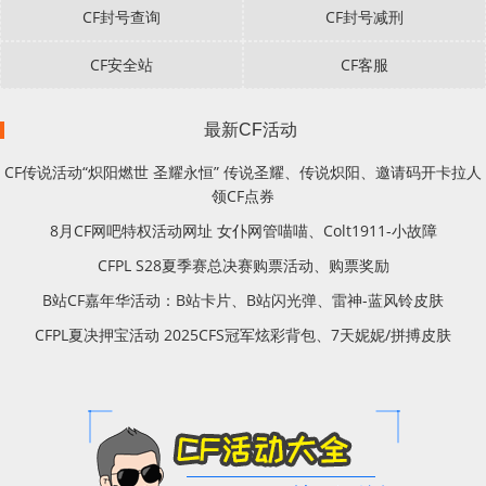
CF封号查询
CF封号减刑
CF安全站
CF客服
最新CF活动
CF传说活动“炽阳燃世 圣耀永恒” 传说圣耀、传说炽阳、邀请码开卡拉人
领CF点券
8月CF网吧特权活动网址 女仆网管喵喵、Colt1911-小故障
CFPL S28夏季赛总决赛购票活动、购票奖励
B站CF嘉年华活动：B站卡片、B站闪光弹、雷神-蓝风铃皮肤
CFPL夏决押宝活动 2025CFS冠军炫彩背包、7天妮妮/拼搏皮肤