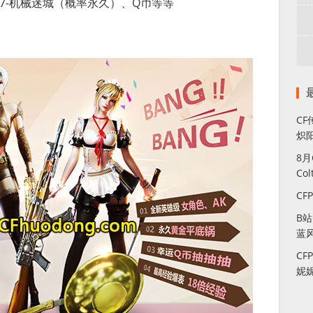
47-机械迷城（概率永久）、Q币等等
CF
炽
8
Co
CF
B
蓝
CF
妮