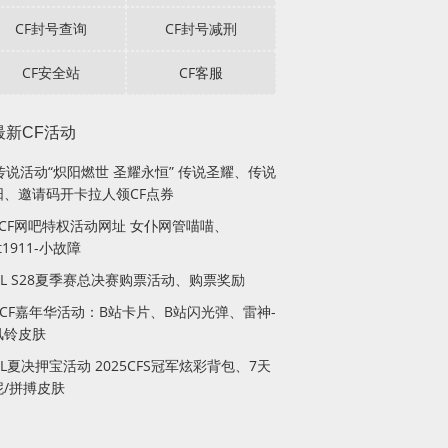
CF封号查询
CF封号减刑
CF安全站
CF客服
最新CF活动
传说活动“炽阳燃世 圣耀永恒” 传说圣耀、传说
阳、邀请码开卡拉人领CF点券
月CF网吧特权活动网址 女仆网管喵喵、
lt1911-小故障
PL S28夏季赛总决赛购票活动、购票奖励
站CF嘉年华活动：B站卡片、B站闪光弹、雷神-
风铃皮肤
PL夏决押宝活动 2025CFS冠军炫彩背包、7天
妮/拼搏皮肤