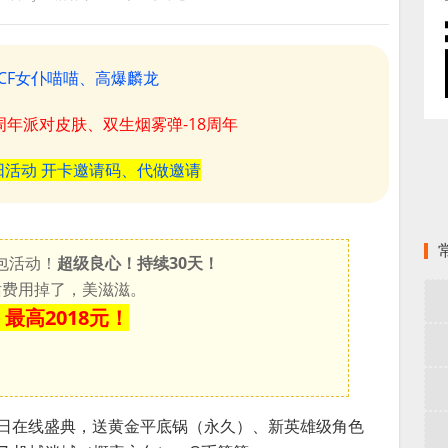
CF女仆喵喵、高爆麟龙
8周年派对皮肤、双生烟雾弹-18周年
阳活动 开卡邀请码、代做邀请
包活动！
超级良心！持续30天！
充话费用掉了，美滋滋。
最高2018元！
月4日在线盛典，送黄金平底锅（永久）、新英雄级角色