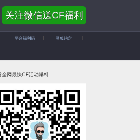
关注微信送CF福利
平台福利码
灵狐约定
看全网最快CF活动爆料