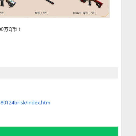
0万Q币！
180124brisk/index.htm