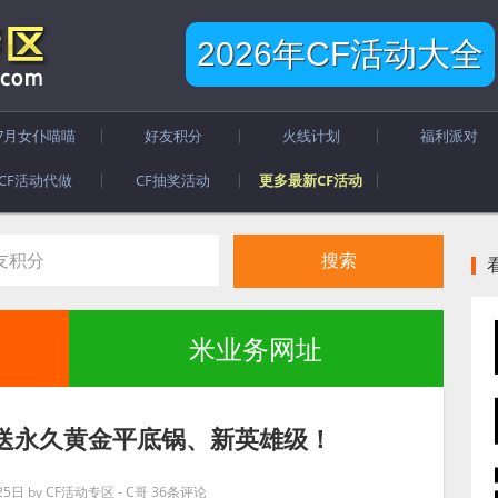
2026年CF活动大全
7月女仆喵喵
好友积分
火线计划
福利派对
CF活动代做
CF抽奖活动
更多最新CF活动
米业务网址
 送永久黄金平底锅、新英雄级！
25日
by
CF活动专区 - C哥
36条评论