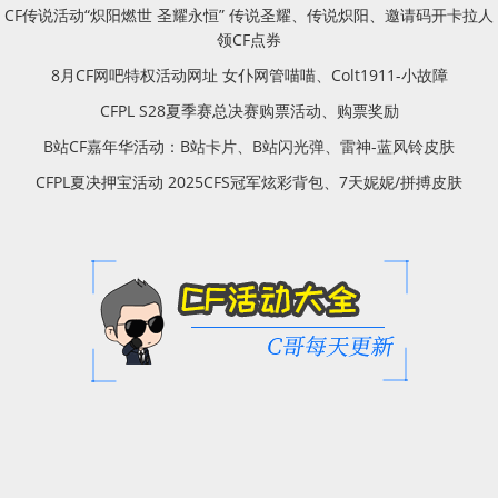
CF传说活动“炽阳燃世 圣耀永恒” 传说圣耀、传说炽阳、邀请码开卡拉人
领CF点券
8月CF网吧特权活动网址 女仆网管喵喵、Colt1911-小故障
CFPL S28夏季赛总决赛购票活动、购票奖励
B站CF嘉年华活动：B站卡片、B站闪光弹、雷神-蓝风铃皮肤
CFPL夏决押宝活动 2025CFS冠军炫彩背包、7天妮妮/拼搏皮肤